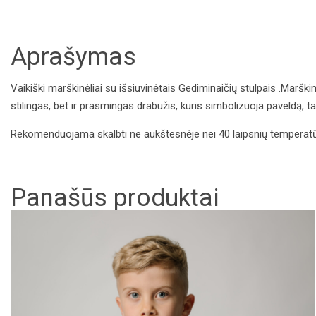
Aprašymas
Vaikiški marškinėliai su išsiuvinėtais Gediminaičių stulpais .Marškin
stilingas, bet ir prasmingas drabužis, kuris simbolizuoja paveldą, ta
Rekomenduojama skalbti ne aukštesnėje nei 40 laipsnių temperatūroj
Panašūs produktai