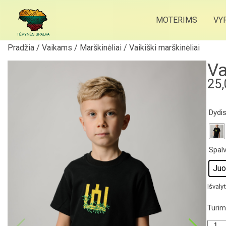
MOTERIMS
VY
Pradžia
/
Vaikams
/
Marškinėliai
/ Vaikiški marškinėliai
Va
25
Dydis
Spal
Juo
Išvalyt
Turi