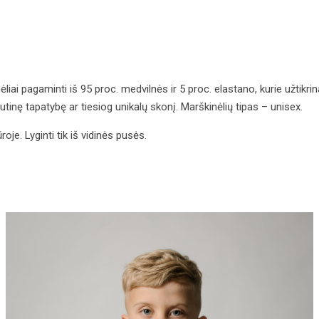
ėliai pagaminti iš 95 proc. medvilnės ir 5 proc. elastano, kurie užtikr
utinę tapatybę ar tiesiog unikalų skonį. Marškinėlių tipas – unisex.
e. Lyginti tik iš vidinės pusės.