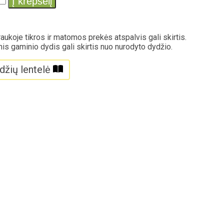
Į krepšelį
aukoje tikros ir matomos prekės atspalvis gali skirtis.
nis gaminio dydis gali skirtis nuo nurodyto dydžio.
džių lentelė