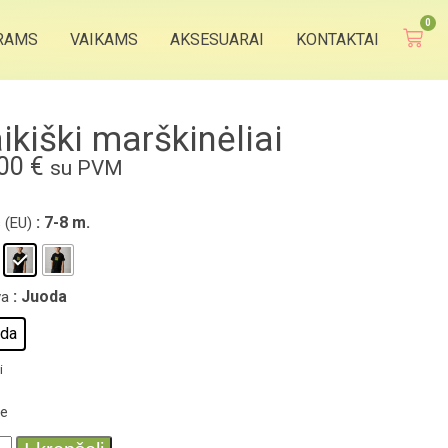
0
RAMS
VAIKAMS
AKSESUARAI
KONTAKTAI
ikiški marškinėliai
,00
€
su PVM
: 7-8 m.
 (EU)
: Juoda
va
da
i
me