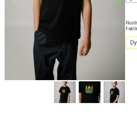
Nuotr
Fakti
Dy