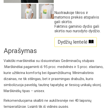
Nuotraukoje tikros ir
matomos prekės atspalvis
gali skirtis.
Faktinis gaminio dydis gali
skirtis nuo nurodyto dydžio.
Dydžių lentelė
Aprašymas
Vaikiški marškinėliai su išsiuvinėtais Gediminaičių stulpais
.Marškinėliai pagaminti iš 95 proc. medvilnės ir 5 proc. elastano,
kurie užtikrina komfortą bei ilgaamžiškumą. Minimalistinis
dizainas, ne tik stilingas, bet ir prasmingas drabužis, kuris
simbolizuoja paveldą, tautinę tapatybę ar tiesiog unikalų skonį.
Marškinėlių tipas – unisex.
Rekomenduojama skalbti ne aukštesnėje nei 40 laipsnių
temperatūroje. Lyginti tik iš vidinės pusės.