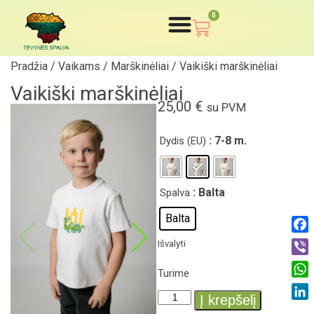
0
Pradžia
/
Vaikams
/
Marškinėliai
/ Vaikiški marškinėliai
Vaikiški marškinėliai
25,00
€
su PVM
: 7-8 m.
Dydis (EU)
: Balta
Spalva
Balta
Fac
Išvalyti
Vibe
Turime
Wha
Į krepšelį
Link