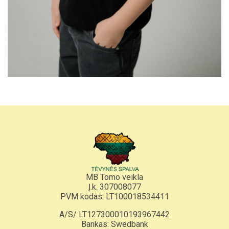
MB Tomo veikla
Į.k. 307008077
PVM kodas: LT100018534411
A/S/ LT127300010193967442
Bankas: Swedbank