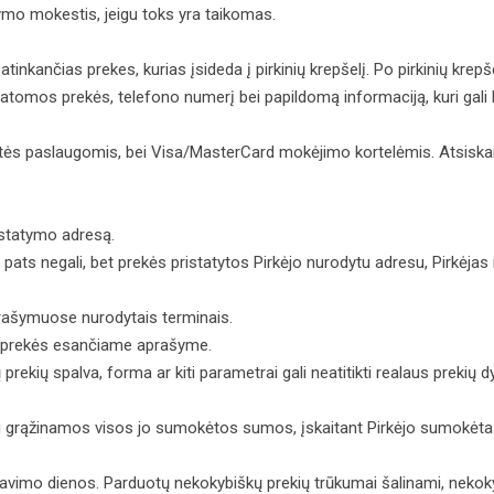
ymo mokestis, jeigu toks yra taikomas.
 patinkančias prekes, kurias įsideda į pirkinių krepšelį. Po pirkinių 
tomos prekės, telefono numerį bei papildomą informaciją, kuri gali būt
ystės paslaugomis, bei Visa/MasterCard mokėjimo kortelėmis. Atsiskai
ristatymo adresą.
mti pats negali, bet prekės pristatytos Pirkėjo nurodytu adresu, Pirkėjas
prašymuose nurodytais terminais.
s prekės esančiame aprašyme.
prekių spalva, forma ar kiti parametrai gali neatitikti realaus prekių
ėjui grąžinamos visos jo sumokėtos sumos, įskaitant Pirkėjo sumokėta
 gavimo dienos. Parduotų nekokybiškų prekių trūkumai šalinami, nek