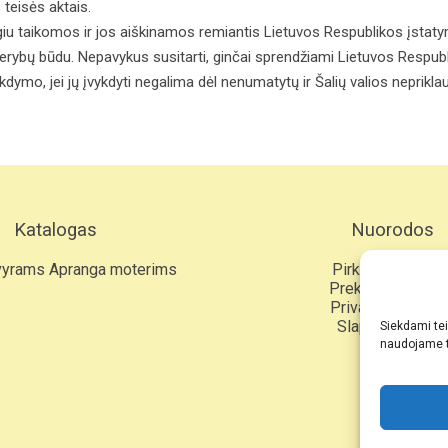
teisės aktais.
ilgiu taikomos ir jos aiškinamos remiantis Lietuvos Respublikos įstaty
 derybų būdu. Nepavykus susitarti, ginčai sprendžiami Lietuvos Respub
kdymo, jei jų įvykdyti negalima dėl nenumatytų ir Šalių valios neprikla
Katalogas
Nuorodos
vyrams
Apranga moterims
Pirkimo taisyklė
Prekių grąžinim
Privatumo politi
Slapukų politik
Siekdami teik
Kontaktai
naudojame t