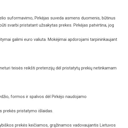
krepšelio suformavimo, Pirkėjas suveda asmens duomenis, būtinus
i svarbi pristatant užsakytas prekes. Pirkėjas patvirtina, jog
tymai galimi euro valiuta. Mokėjimai apdorojami tarpininkaujant
 neturi teisės reikšti pretenzijų dėl pristatytų prekių netinkamam
 dydžio, formos ir spalvos dėl Pirkėjo naudojamo
s prekės pristatymo išlaidas.
okybiškos prekės keičiamos, grąžinamos vadovaujantis Lietuvos