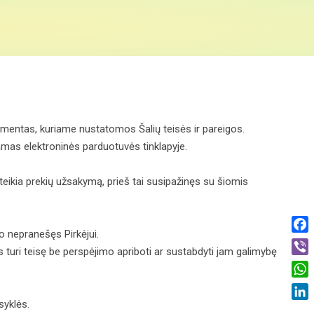
okumentas, kuriame nustatomos Šalių teisės ir pareigos.
ojamas elektroninės parduotuvės tinklapyje.
teikia prekių užsakymą, prieš tai susipažinęs su šiomis
to nepranešęs Pirkėjui.
Fac
 turi teisę be perspėjimo apriboti ar sustabdyti jam galimybę
Vibe
Wha
syklės.
Link