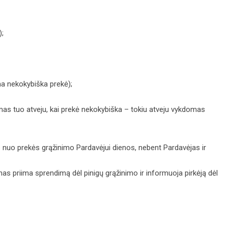
);
ma nekokybiška prekė);
mas tuo atveju, kai prekė nekokybiška – tokiu atveju vykdomas
nas nuo prekės grąžinimo Pardavėjui dienos, nebent Pardavėjas ir
as priima sprendimą dėl pinigų grąžinimo ir informuoja pirkėją dėl