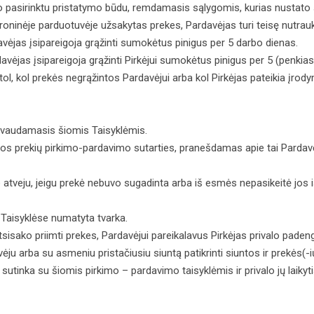
rkėjo pasirinktu pristatymo būdu, remdamasis sąlygomis, kurias nustato
ktroninėje parduotuvėje užsakytas prekes, Pardavėjas turi teisę nutrauk
davėjas įsipareigoja grąžinti sumokėtus pinigus per 5 darbo dienas.
ardavėjas įsipareigoja grąžinti Pirkėjui sumokėtus pinigus per 5 (pen
ol, kol prekės negrąžintos Pardavėjui arba kol Pirkėjas pateikia įrodym
adovaudamasis šiomis Taisyklėmis.
ytos prekių pirkimo-pardavimo sutarties, pranešdamas apie tai Pardavėj
tuo atveju, jeigu prekė nebuvo sugadinta arba iš esmės nepasikeitė jos 
se Taisyklėse numatyta tvarka.
tsisako priimti prekes, Pardavėjui pareikalavus Pirkėjas privalo padeng
ėju arba su asmeniu pristačiusiu siuntą patikrinti siuntos ir prekės(-i
sutinka su šiomis pirkimo – pardavimo taisyklėmis ir privalo jų laikyti