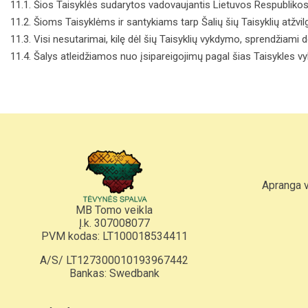
11.1. Šios Taisyklės sudarytos vadovaujantis Lietuvos Respublikos 
11.2. Šioms Taisyklėms ir santykiams tarp Šalių šių Taisyklių atžv
11.3. Visi nesutarimai, kilę dėl šių Taisyklių vykdymo, sprendžiami
11.4. Šalys atleidžiamos nuo įsipareigojimų pagal šias Taisykles vy
Apranga 
MB Tomo veikla
Į.k. 307008077
PVM kodas: LT100018534411
A/S/ LT127300010193967442
Bankas: Swedbank