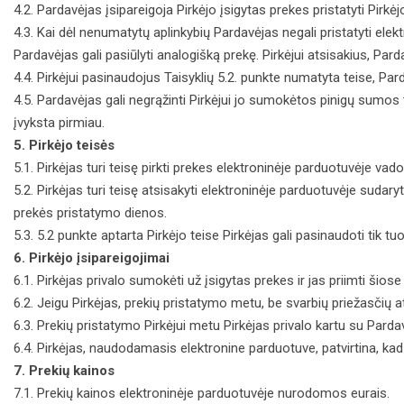
4.2. Pardavėjas įsipareigoja Pirkėjo įsigytas prekes pristatyti Pi
4.3. Kai dėl nenumatytų aplinkybių Pardavėjas negali pristatyti ele
Pardavėjas gali pasiūlyti analogišką prekę. Pirkėjui atsisakius, Par
4.4. Pirkėjui pasinaudojus Taisyklių 5.2. punkte numatyta teise, P
4.5. Pardavėjas gali negrąžinti Pirkėjui jo sumokėtos pinigų sumos t
įvyksta pirmiau.
5. Pirkėjo teisės
5.1. Pirkėjas turi teisę pirkti prekes elektroninėje parduotuvėje v
5.2. Pirkėjas turi teisę atsisakyti elektroninėje parduotuvėje sudar
prekės pristatymo dienos.
5.3. 5.2 punkte aptarta Pirkėjo teise Pirkėjas gali pasinaudoti tik 
6. Pirkėjo įsipareigojimai
6.1. Pirkėjas privalo sumokėti už įsigytas prekes ir jas priimti šio
6.2. Jeigu Pirkėjas, prekių pristatymo metu, be svarbių priežasčių a
6.3. Prekių pristatymo Pirkėjui metu Pirkėjas privalo kartu su Pardav
6.4. Pirkėjas, naudodamasis elektronine parduotuve, patvirtina, kad 
7. Prekių kainos
7.1. Prekių kainos elektroninėje parduotuvėje nurodomos eurais.