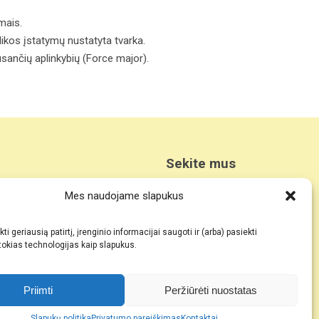
mais.
likos įstatymų nustatyta tvarka.
usančių aplinkybių (Force major).
Sekite mus
s
Mes naudojame slapukus
as
ka
a
ti geriausią patirtį, įrenginio informacijai saugoti ir (arba) pasiekti
okias technologijas kaip slapukus.
Priimti
Peržiūrėti nuostatas
Slapukų politika
Privatumo pareiškimas
Kontaktai