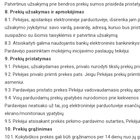
Patvirtinus užsakymą prie bendros prekių sumos prisideda pristat
8. Prekių užsakymas ir apmokėjimas
8.1. Pirkėjas, apsilankęs elektroninėje parduotuvėje, išsirenka jam
užsakymo įvykdymui: savo vardą, pavardę, adresą, kuriuo bus prista
susipažino su šiomis taisyklėmis ir patvirtina užsakymą.
8.3. Atsiskaityti galima naudojantis bankų elektroninės bankinink
Pardavėjo pasirinktam mokėjimų inicijavimo paslaugų teikėjui.
9. Prekių pristatymas
9.1. Pirkėjas, užsakydamas prekes, privalo nurodyti tikslų prekių p
9.2. Pirkėjas privalo priimti prekes pats. Jeigu Pirkėjas prekių prii
asmeniui.
9.3. Pardavėjas pristato prekes Pirkėjui vadovaudamasis prekių a
9.4. Visų parduodamų prekių ypatybės nurodomos prie kiekvieno
Pardavėjas neatsako už tai, jog elektroninėje parduotuvėje esančių 
ekrano/monitoriaus ypatybių.
9.5. Pirkėjui atsisakant prekės pirkimo-pardavimo sutarties, Pirk
10. Prekių grąžinimas
10.1. Kokybiškos prekės gali būti grąžinamos per 14 dienų nuo jų