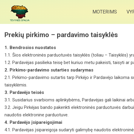
MOTERIMS
VY
Prekių pirkimo – pardavimo taisyklės
1. Bendrosios nuostatos
1.1. Šios elektroninės parduotuvės taisyklės (toliau – Taisyklės) y
1.2. Pardavėjas pasilieka teisę bet kuriuo metu pakeisti, taisyti ar
2. Pirkimo-pardavimo sutarties sudarymas
2.1. Pirkimo-pardavimo sutartis tarp Pirkėjo ir Pardavėjo laikoma 
taisyklėmis.
3. Pardavėjo teisės
3.1. Susidarius svarbioms aplinkybėms, Pardavėjas gali laikinai arba
3.2. Jeigu Pirkėjas bando pakenkti elektroninės parduotuvės darbui
naudotis elektronine parduotuve.
4. Pardavėjo įsipareigojimai
4.1. Pardavėjas įsipareigoja sudaryti galimybę naudotis elektroni