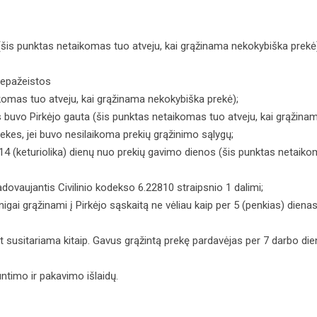
e (šis punktas netaikomas tuo atveju, kai grąžinama nekokybiška prekė
 nepažeistos
ikomas tuo atveju, kai grąžinama nekokybiška prekė);
s buvo Pirkėjo gauta (šis punktas netaikomas tuo atveju, kai grąžina
prekes, jei buvo nesilaikoma prekių grąžinimo sąlygų;
4 (keturiolika) dienų nuo prekių gavimo dienos (šis punktas netaiko
ovaujantis Civilinio kodekso 6.22810 straipsnio 1 dalimi;
inigai grąžinami į Pirkėjo sąskaitą ne vėliau kaip per 5 (penkias) die
susitariama kitaip. Gavus grąžintą prekę pardavėjas per 7 darbo dien
ntimo ir pakavimo išlaidų.