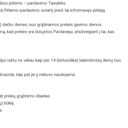
 šios pirkimo – pardavimo Taisyklės.
ti Pirkimo-pardavimo sutartį prieš tai informavęs pirkėją.
kias) darbo dienas, nuo grąžinamos prekės gavimo dienos.
ą, kad prekės yra išsiųstos Pardavėjui, atsižvelgiant į tai, kas
ui raštu ne vėliau kaip per 14 (keturiolika) kalendorinių dienų nuo
išvaizda, taip pat jei ji nebuvo naudojama.
ti prekių grąžinimo išlaidas.
ų) būklę.
s.