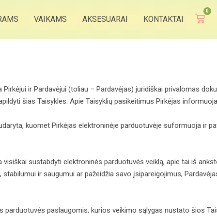
0
RAMS
VAIKAMS
AKSESUARAI
KONTAKTAI
ra Pirkėjui ir Pardavėjui (toliau – Pardavėjas) juridiškai privalomas d
 papildyti šias Taisykles. Apie Taisyklių pasikeitimus Pirkėjas informu
sudaryta, kuomet Pirkėjas elektroninėje parduotuvėje suformuoja ir pa
 visiškai sustabdyti elektroninės parduotuvės veiklą, apie tai iš anks
, stabilumui ir saugumui ar pažeidžia savo įsipareigojimus, Pardavėjas
nės parduotuvės paslaugomis, kurios veikimo sąlygas nustato šios Tai