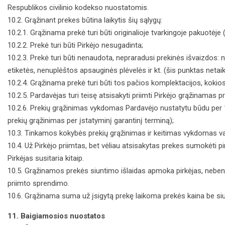
Respublikos civilinio kodekso nuostatomis.
10.2. Grąžinant prekes būtina laikytis šių sąlygų:
10.2.1. Grąžinama prekė turi būti originalioje tvarkingoje pakuotėj
10.2.2. Prekė turi būti Pirkėjo nesugadinta;
10.2.3. Prekė turi būti nenaudota, nepraradusi prekinės išvaizdos:
etiketės, nenuplėštos apsauginės plėvelės ir kt. (šis punktas neta
10.2.4. Grąžinama prekė turi būti tos pačios komplektacijos, kokio
10.2.5. Pardavėjas turi teisę atsisakyti priimti Pirkėjo grąžinamas 
10.2.6. Prekių grąžinimas vykdomas Pardavėjo nustatytu būdu per 1
prekių grąžinimas per įstatyminį garantinį terminą);
10.3. Tinkamos kokybės prekių grąžinimas ir keitimas vykdomas vad
10.4. Už Pirkėjo priimtas, bet vėliau atsisakytas prekes sumokėti p
Pirkėjas susitaria kitaip.
10.5. Grąžinamos prekės siuntimo išlaidas apmoka pirkėjas, nebent 
priimto sprendimo.
10.6. Grąžinama suma už įsigytą prekę laikoma prekės kaina be siu
11. Baigiamosios nuostatos