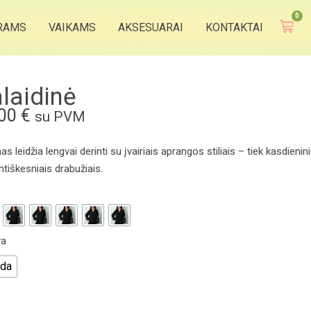
0
RAMS
VAIKAMS
AKSESUARAI
KONTAKTAI
laidinė
,00
€
su PVM
as leidžia lengvai derinti su įvairiais aprangos stiliais – tiek kasdienini
ntiškesniais drabužiais.
s
va
da