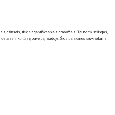
is džinsais, tiek elegantiškesniais drabužiais. Tai ne tik stilingas,
a detales ir kultūrinį paveldą madoje. Šios palaidinės siuvinėtame