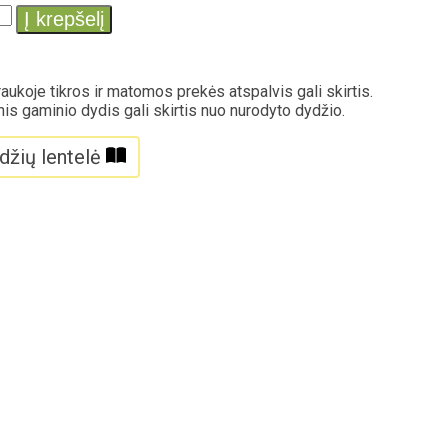
Į krepšelį
aukoje tikros ir matomos prekės atspalvis gali skirtis.
nis gaminio dydis gali skirtis nuo nurodyto dydžio.
džių lentelė