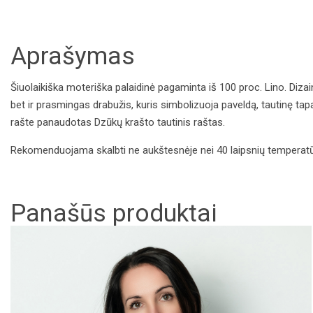
Aprašymas
Šiuolaikiška moteriška palaidinė pagaminta iš 100 proc. Lino. Dizainas
bet ir prasmingas drabužis, kuris simbolizuoja paveldą, tautinę tapa
rašte panaudotas Dzūkų krašto tautinis raštas.
Rekomenduojama skalbti ne aukštesnėje nei 40 laipsnių temperatūroj
Panašūs produktai