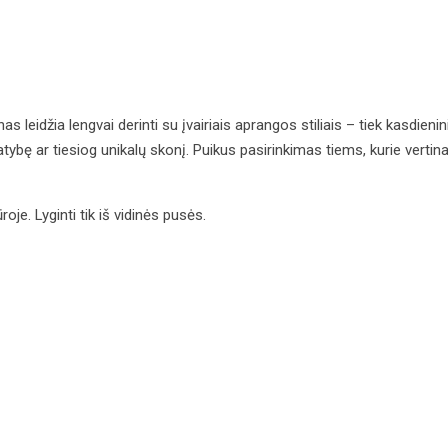
 leidžia lengvai derinti su įvairiais aprangos stiliais – tiek kasdieninia
tybę ar tiesiog unikalų skonį. Puikus pasirinkimas tiems, kurie vertin
e. Lyginti tik iš vidinės pusės.