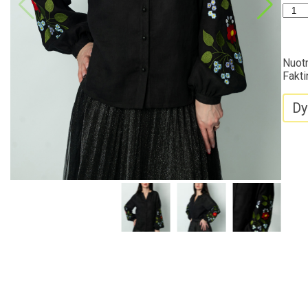
Nuotr
Fakti
Dy