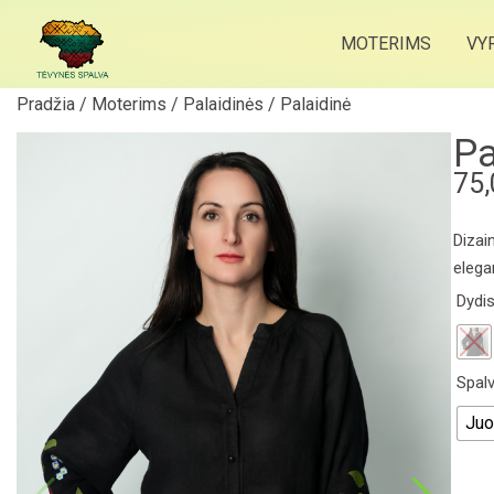
MOTERIMS
VY
Pradžia
/
Moterims
/
Palaidinės
/ Palaidinė
Pa
75
Dizain
elega
Dydi
Spal
Juo