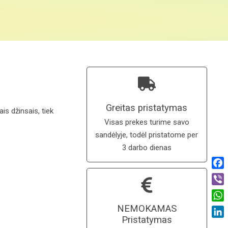
Greitas pristatymas
ais džinsais, tiek
Visas prekes turime savo
sandėlyje, todėl pristatome per
3 darbo dienas
Fac
Vibe
Wha
NEMOKAMAS
Pristatymas
Link