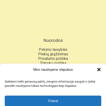
Nuorodos
Pirkimo taisyklės
Prekių grąžinimas
Privatumo politika
Slapukų politika
Kontaktai
Mes naudojame slapukus
Siekdami teikti geriausią patirtį, įrenginio informacijai saugoti ir (arba)
Sekite mus
pasiekti naudojame tokias technologijas kaip slapukus.
Priimti