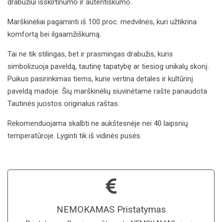
drabužiui išskirtinumo ir autentiškumo.
Marškinėliai pagaminti iš 100 proc. medvilnės, kuri užtikrina
komfortą bei ilgaamžiškumą.
Tai ne tik stilingas, bet ir prasmingas drabužis, kuris
simbolizuoja paveldą, tautinę tapatybę ar tiesiog unikalų skonį.
Puikus pasirinkimas tiems, kurie vertina detales ir kultūrinį
paveldą madoje. Šių marškinėlių siuvinėtame rašte panaudota
Tautinės juostos originalus raštas.
Rekomenduojama skalbti ne aukštesnėje nei 40 laipsnių
temperatūroje. Lyginti tik iš vidinės pusės.
NEMOKAMAS Pristatymas