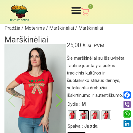
0
Pradžia
/
Moterims
/
Marškinėliai
/ Marškinėliai
Marškinėliai
25,00
€
su PVM
Šie marškinėliai su išsiuvinėta
Tautine juosta yra puikus
tradicinis kultūros ir
šiuolaikiško stiliaus derinys,
suteikiantis drabužiui
išskirtinumo ir autentiškumo.
Fac
: M
Dydis
Vibe
Wha
: Juoda
Spalva
Link